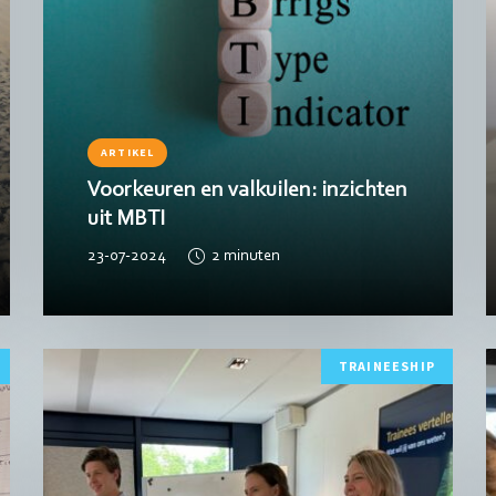
ARTIKEL
Voorkeuren en valkuilen: inzichten
uit MBTI
23-07-2024
2
minuten
Lees
L
TRAINEESHIP
meer
m