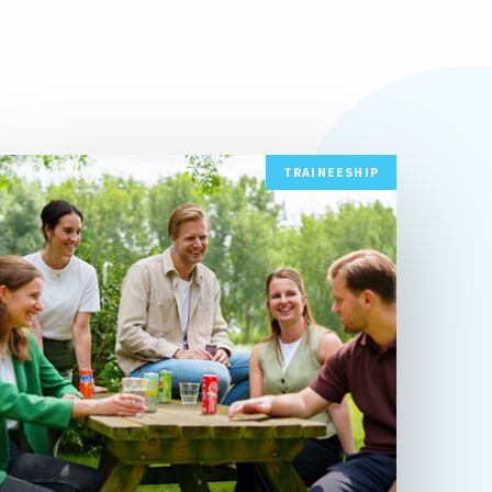
ees
TRAINEESHIP
eer