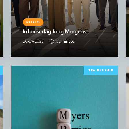
ARTIKEL
Inhousedag Jong Morgens
26-03-2026
< 1
minuut
Lees
L
TRAINEESHIP
meer
m