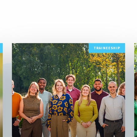
Lees
L
TRAINEESHIP
meer
m