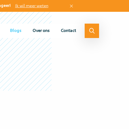
ageer!
Ik wil meer weten
Blogs
Over ons
Contact