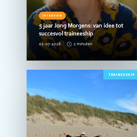
INTERVIEW
5 jaar Jong Morgens: van idee tot
succesvol traineeship
02-07-2026
2
minuten
Lees
TRAINEESHIP
meer