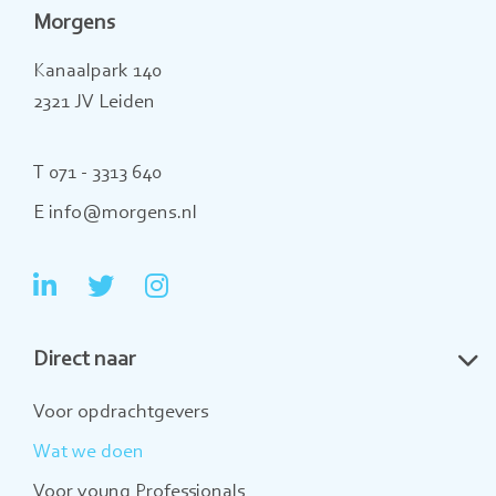
Morgens
Kanaalpark 140
2321 JV Leiden
T 071 - 3313 640
E info@morgens.nl
Ga
Ga
Ga
naar
naar
naar
Direct naar
LinkedIn
Twitter
Instagram
Voor opdrachtgevers
Wat we doen
Voor young Professionals