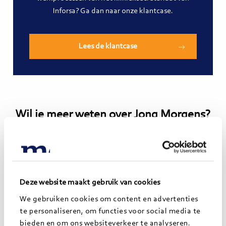
Inforsa? Ga dan naar onze klantcase.
Lees de klantcase
Wil je meer weten over Jong Morgens?
Wil je weten wat Jong Morgens voor jouw
organisatie kan betekenen of heb je vragen over het
traineeship van Jong Morgens, neem dan contact
op met Lianka Bruijnen.
Deze website maakt gebruik van cookies
We gebruiken cookies om content en advertenties
Lees
te personaliseren, om functies voor social media te
meer>
bieden en om ons websiteverkeer te analyseren.