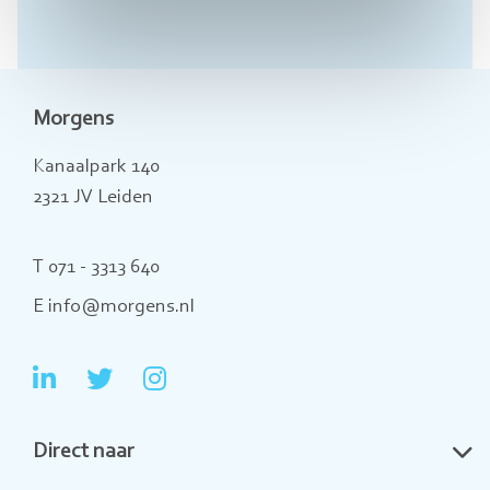
Morgens
Kanaalpark 140
2321 JV Leiden
T 071 - 3313 640
E info@morgens.nl
Ga
Ga
Ga
naar
naar
naar
Direct naar
LinkedIn
Twitter
Instagram