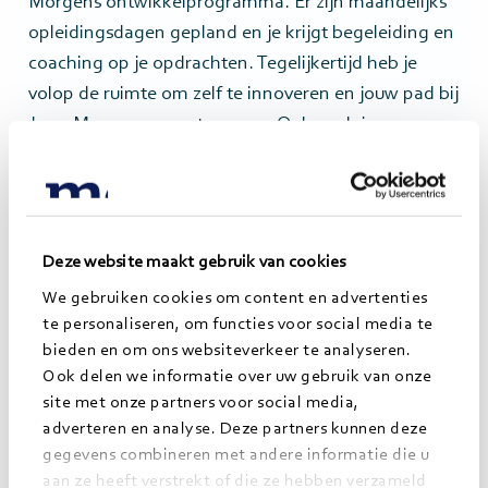
Morgens ontwikkelprogramma. Er zijn maandelijks
opleidingsdagen gepland en je krijgt begeleiding en
coaching op je opdrachten. Tegelijkertijd heb je
volop de ruimte om zelf te innoveren en jouw pad bij
Jong Morgens vorm te geven. Ook werk je mee aan
de ontwikkeling van Jong Morgens.
Deze website maakt gebruik van cookies
We gebruiken cookies om content en advertenties
te personaliseren, om functies voor social media te
Op de koffie?
bieden en om ons websiteverkeer te analyseren.
Ook delen we informatie over uw gebruik van onze
Wil jij de ervaringen horen van een van de huidige
site met onze partners voor social media,
Jong Morgens consultants? Laat je telefoonnummer
adverteren en analyse. Deze partners kunnen deze
gegevens combineren met andere informatie die u
of e-mailadres achter en wij nemen contact met je
aan ze heeft verstrekt of die ze hebben verzameld