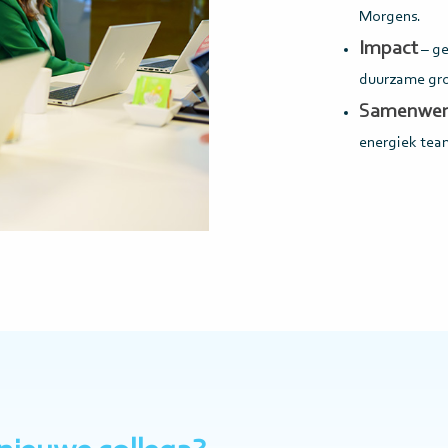
Morgens.
Impact
– ge
duurzame gro
Samenwerk
energiek tea