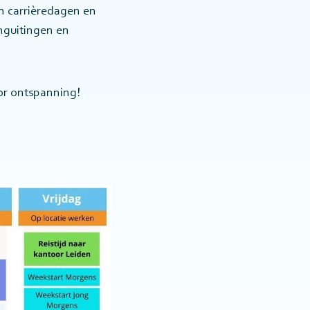
n carrièredagen en
nguitingen en
oor ontspanning!