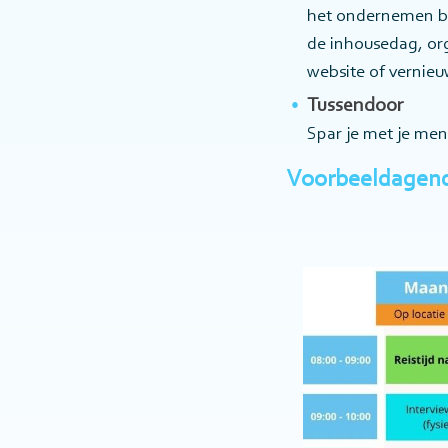
het ondernemen bi
de inhousedag, org
website of vernieu
Tussendoor
Spar je met je ment
Voorbeeldagend