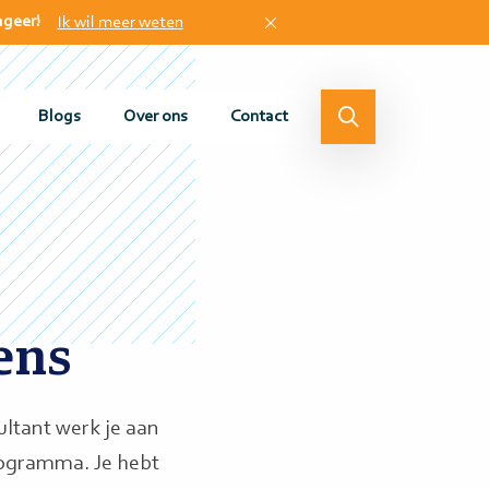
ageer!
Ik wil meer weten
Blogs
Over ons
Contact
ens
ultant werk je aan
programma. Je hebt