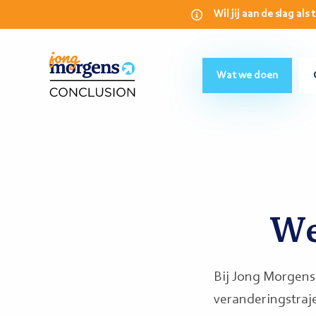
Wil jij aan de slag al
Wat we doen
We
Bij Jong Morgens 
veranderingstraje