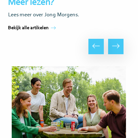
Meer lezen?
Lees meer over Jong Morgens.
Bekijk alle artikelen
Vorige
Volgende
Lees
Lee
meer
me