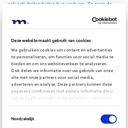
ook activiteiten buiten hun werk om. Zo gaan de
trainees dit jaar samen naar een festival in Utrecht.
6. Doorgroeien binnen
Deze website maakt gebruik van cookies
Morgens
We gebruiken cookies om content en advertenties
te personaliseren, om functies voor social media te
Na afloop van het traineeship, is het mogelijk om
bieden en om ons websiteverkeer te analyseren.
door te groeien als junior consultant binnen
Ook delen we informatie over uw gebruik van onze
Morgens. Bij Morgens word jij, net zoals in het
site met onze partners voor social media,
adverteren en analyse. Deze partners kunnen deze
traineeship, onderdeel van een hechte groep
gegevens combineren met andere informatie die u
collega’s. Morgens organiseert ook veel sociale
aan ze heeft verstrekt of die ze hebben verzameld
activiteiten zoals borrels en de jaarlijkse Morgens
op basis van uw gebruik van hun services.
wintersport.
Toestemmingsselectie
Noodzakelijk