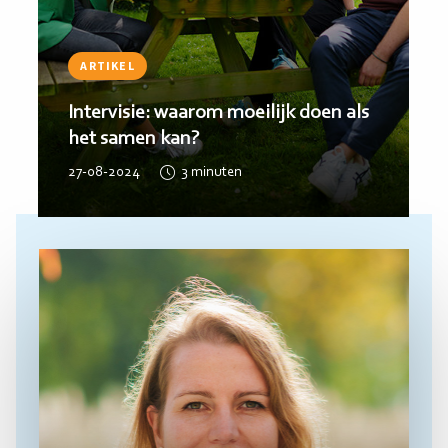
ARTIKEL
Aan de slag met Persoonlijk
Leiderschap bij de Baak
13-08-2024
2
minuten
Lees
meer