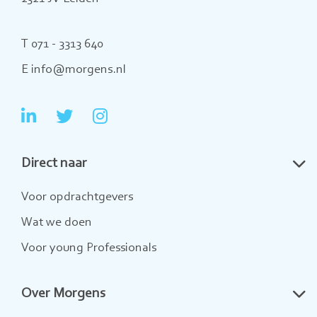
T 071 - 3313 640
E info@morgens.nl
Ga
Ga
Ga
naar
naar
naar
Direct naar
LinkedIn
Twitter
Instagram
Voor opdrachtgevers
Wat we doen
Voor young Professionals
Over Morgens