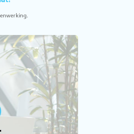
dat?
menwerking.
n