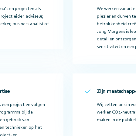
a’s en projecten als
We werken vanuit ee
rojectleider, adviseur,
plezier en durven 
ker, business analist of
betrokkenheid creë
Jong Morgens is le
detail en ontzorgen
sensitiviteit en ee
rtise
Zijn maatschappe
 een project en volgen
Wij zetten ons in v
programma bij de
werken CO2-neutraa
n gebruik van
maken in de publiek
en technieken op het
oject- en