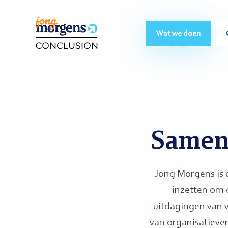
Wat we doen
Samen
Jong Morgens is d
inzetten om o
uitdagingen van 
van organisatieve