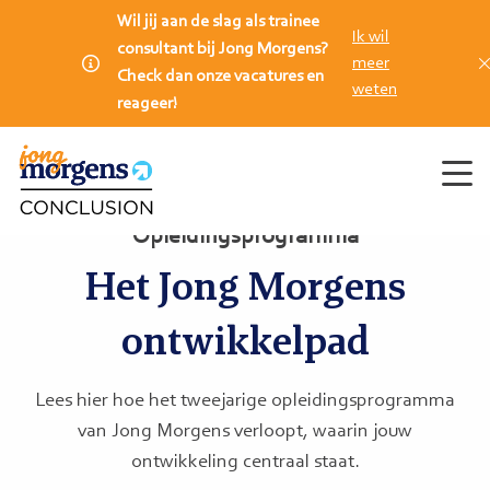
Wil jij aan de slag als trainee
Ik wil
consultant bij Jong Morgens?
meer
Check dan onze vacatures en
weten
reageer!
Men
Opleidingsprogramma
Het Jong Morgens
ontwikkelpad
Lees hier hoe het tweejarige opleidingsprogramma
van Jong Morgens verloopt, waarin jouw
ontwikkeling centraal staat.