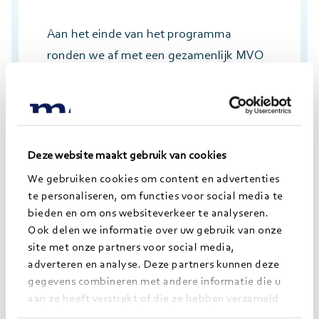
Aan het einde van het programma
ronden we af met een gezamenlijk MVO
project. Ook is het tijd om je klaar te
maken voor de volgende stap. In welke
sector wil jij je verder ontwikkelen en welk
expertisegebied van Morgens wil jij verder
Deze website maakt gebruik van cookies
ontdekken?
We gebruiken cookies om content en advertenties
te personaliseren, om functies voor social media te
bieden en om ons websiteverkeer te analyseren.
Eind
Ook delen we informatie over uw gebruik van onze
site met onze partners voor social media,
adverteren en analyse. Deze partners kunnen deze
gegevens combineren met andere informatie die u
Na 2 jaar zit het Jong Morgens
aan ze heeft verstrekt of die ze hebben verzameld
op basis van uw gebruik van hun services.
programma erop. Je hebt een volle