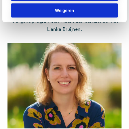
Meer weten?
Weigeren
Heb je vragen of wil je meer weten over het Jong
Morgens programma? Neem dan contact op met
Lianka Bruijnen.
Lees
meer>