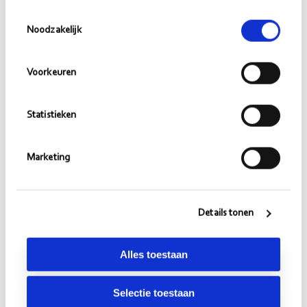
Toestemmingsselectie
rugzak aan ervaring en kennis om te in te
Noodzakelijk
zetten in je volgende projecten. Je weet
nu een stuk beter wie je bent, wat je kan
Voorkeuren
en wat je wil. Je kijkt er naar uit dit verder
te ontdekken in een sector van jouw
Statistieken
voorkeur. Daarbij heb je een hecht
netwerk aan Jong Morgens collega's waar
Marketing
je op terug kunt vallen.
Details tonen
Alles toestaan
Selectie toestaan