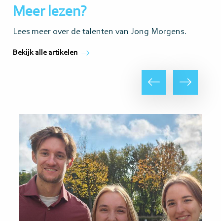
Meer lezen?
Lees meer over de talenten van Jong Morgens.
Bekijk alle artikelen
Vorige
Volgende
Lees
Lee
meer
me