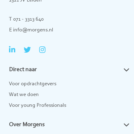
2321 JV Leiden
T 071 - 3313 640
E info@morgens.nl
Ga
Ga
Ga
naar
naar
naar
Direct naar
LinkedIn
Twitter
Instagram
Voor opdrachtgevers
Wat we doen
Voor young Professionals
Over Morgens