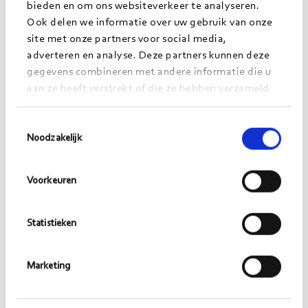
bieden en om ons websiteverkeer te analyseren.
Ook delen we informatie over uw gebruik van onze
Mitchel Biessen gaat bij
site met onze partners voor social media,
Morgens aan de slag met
adverteren en analyse. Deze partners kunnen deze
gegevens combineren met andere informatie die u
digitale transformatie in de
aan ze heeft verstrekt of die ze hebben verzameld
op basis van uw gebruik van hun services.
zorg
Toestemmingsselectie
Noodzakelijk
Voorkeuren
Statistieken
Welke vaardigheden heb je het meest
Marketing
ontwikkeld gedurende je traineeship?