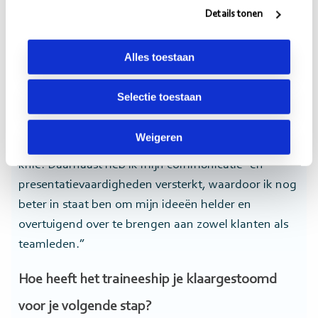
Mitchel: “Tijdens mijn traineeship heb ik een scala
Details tonen
aan nieuwe vaardigheden opgedaan en andere
vaardigheden verder ontwikkeld. Een van de meest
Alles toestaan
waardevolle vaardigheden die ik heb opgedaan, is
het opstarten, uitvoeren en afronden van een
Selectie toestaan
project. Door de coaching, de trainingen, het
‘afkijken bij collega’s’ en natuurlijk door het zelf te
Weigeren
doen, kreeg ik dit stapje voor stapje meer onder de
knie. Daarnaast heb ik mijn communicatie- en
presentatievaardigheden versterkt, waardoor ik nog
beter in staat ben om mijn ideeën helder en
overtuigend over te brengen aan zowel klanten als
teamleden.”
Hoe heeft het traineeship je klaargestoomd
voor je volgende stap?