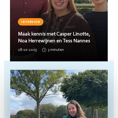
INTERVIEW
Maak kennis met Melvin Adriao en
Quintin Sieburgh Sjoerdsma
28-11-2024
3
minuten
Lees
meer