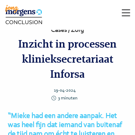
Men
Cases / Zorg
Inzicht in processen
klinieksecretariaat
Inforsa
19-04-2024
3
minuten
“Mieke had een andere aanpak. Het
was heel fijn dat iemand van buitenaf
de tijd nam om écht te luisteren en