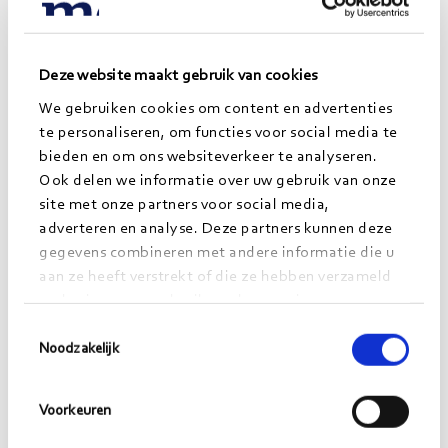
Een stroomschema van ‘inkomende taak’ tot
‘resultaat’
Een lijst met acties en de ervaren knelpunten
Deze website maakt gebruik van cookies
Een bijbehorende werkinstructie waarin
We gebruiken cookies om content en advertenties
handelingen stap voor stap staan beschreven
te personaliseren, om functies voor social media te
bieden en om ons websiteverkeer te analyseren.
Door deze aanpak werkte het secretariaat en ik één
Ook delen we informatie over uw gebruik van onze
voor één de processen af en ontstond er een flow;
site met onze partners voor social media,
een gedeelde missie om alles samen uit te pluizen.
adverteren en analyse. Deze partners kunnen deze
gegevens combineren met andere informatie die u
aan ze heeft verstrekt of die ze hebben verzameld
Het resultaat
op basis van uw gebruik van hun services.
Toestemmingsselectie
Door de bril die wij ‘Lean’ noemen
Noodzakelijk
Lean is een managementfilosofie waarbij het
denken en werken gaat om continu verbeteren. Het
Voorkeuren
biedt een manier om processen in kaart te brengen