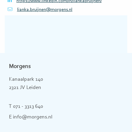
https://www.linkedin.com/in/liankabruijnen/
lianka.bruijnen@morgens.nl
Morgens
Kanaalpark 140
2321 JV Leiden
T 071 - 3313 640
E info@morgens.nl