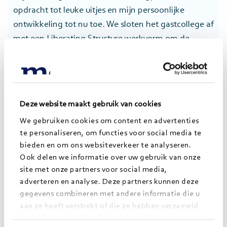
opdracht tot leuke uitjes en mijn persoonlijke
ontwikkeling tot nu toe. We sloten het gastcollege af
met een Liberating Structure werkvorm om de
studenten inzicht te geven in deze consultancy-
eigen methode.
Deze website maakt gebruik van cookies
Typisch Jong Morgens
We gebruiken cookies om content en advertenties
Aanstormende jonge professionals informeren en
te personaliseren, om functies voor social media te
bieden en om ons websiteverkeer te analyseren.
enthousiasmeren over Morgens, dat is typisch Jong
Ook delen we informatie over uw gebruik van onze
Morgens. Ik vond het leuk dat ik dit kon doen
site met onze partners voor social media,
doormiddel van een gastcollege. Als voormalig
adverteren en analyse. Deze partners kunnen deze
CrossFit-coach is presenteren niet onbekend. Ook
gegevens combineren met andere informatie die u
tijdens mijn eigen TP studie stond deze vaardigheid
aan ze heeft verstrekt of die ze hebben verzameld
als rode draad centraal. Het voelde bijzonder om
op basis van uw gebruik van hun services.