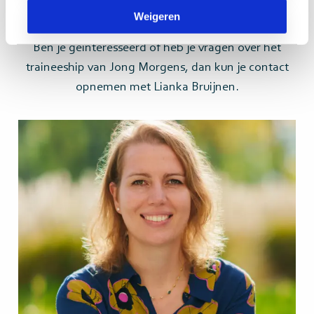
Wil je meer weten over hoe het is om te
Weigeren
werken bij Jong Morgens?
Ben je geïnteresseerd of heb je vragen over het
traineeship van Jong Morgens, dan kun je contact
opnemen met Lianka Bruijnen.
Lees
meer>