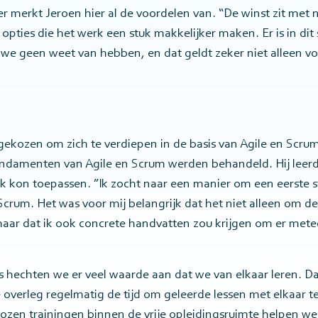
er merkt Jeroen hier al de voordelen van. “De winst zit met
opties die het werk een stuk makkelijker maken. Er is in di
 we geen weet van hebben, en dat geldt zeker niet alleen v
gekozen om zich te verdiepen in de basis van Agile en Scrum
undamenten van Agile en Scrum werden behandeld. Hij leerde
ijk kon toepassen. ”Ik zocht naar een manier om een eerste s
Scrum. Het was voor mij belangrijk dat het niet alleen om d
aar dat ik ook concrete handvatten zou krijgen om er met
 hechten we er veel waarde aan dat we van elkaar leren.
e overleg regelmatig de tijd om geleerde lessen met elkaar t
ozen trainingen binnen de vrije opleidingsruimte helpen we