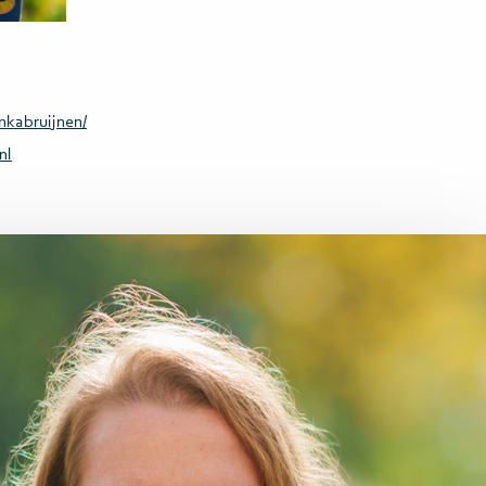
nkabruijnen/
nl