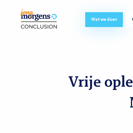
Wat we doen
Vrije opl