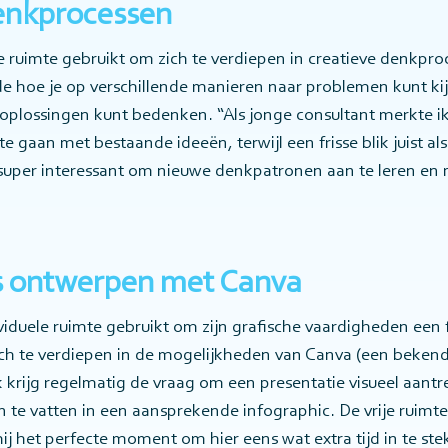
enkprocessen
e ruimte gebruikt om zich te verdiepen in creatieve denkpro
rde hoe je op verschillende manieren naar problemen kunt k
 oplossingen kunt bedenken. “Als jonge consultant merkte ik
 gaan met bestaande ideeën, terwijl een frisse blik juist als
t super interessant om nieuwe denkpatronen aan te leren en 
s ontwerpen met Canva
ividuele ruimte gebruikt om zijn grafische vaardigheden een 
ich te verdiepen in de mogelijkheden van Canva (een bekend
 krijg regelmatig de vraag om een presentatie visueel aantr
te vatten in een aansprekende infographic. De vrije ruimte
ij het perfecte moment om hier eens wat extra tijd in te ste