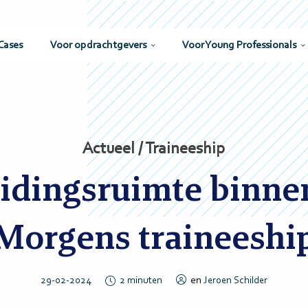
Cases
Voor opdrachtgevers
Voor Young Professionals
Actueel / Traineeship
eidingsruimte binne
Morgens traineeshi
en
29-02-2024
2
minuten
Jeroen Schilder