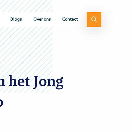
Blogs
Over ons
Contact
n het Jong
p