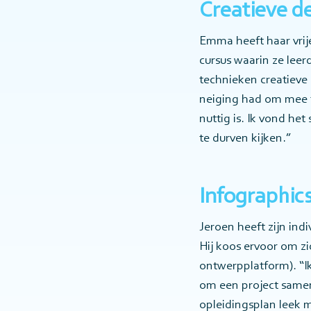
Creatieve d
Emma heeft haar vrij
cursus waarin ze lee
technieken creatieve
neiging had om mee te
nuttig is. Ik vond he
te durven kijken.”
Infographic
Jeroen heeft zijn ind
Hij koos ervoor om z
ontwerpplatform). “Ik
om een project samen 
opleidingsplan leek m