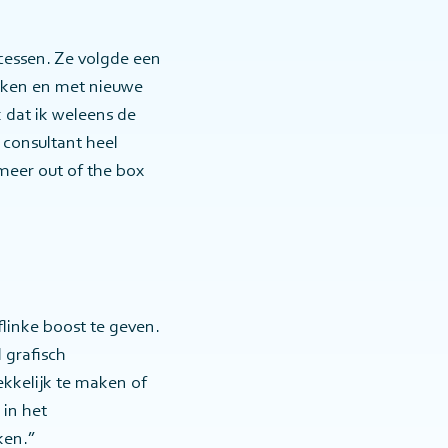
cessen. Ze volgde een
ijken en met nieuwe
 dat ik weleens de
 consultant heel
meer out of the box
flinke boost te geven.
 grafisch
ekkelijk te maken of
 in het
ken.”