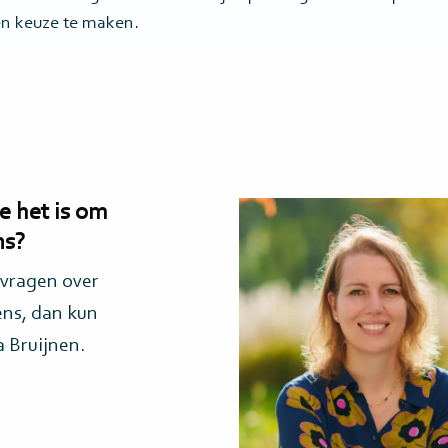
n keuze te maken.
Lees
e het is om
meer>
ns?
 vragen over
ens, dan kun
 Bruijnen.