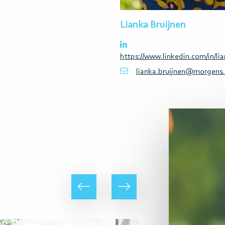
Lianka Bruijnen
https://www.linkedin.com/in/lia
lianka.bruijnen@morgens.
Lees
meer
Vorige
Volgende
Lees