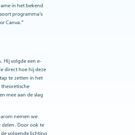
 name in het bekend
t soort programma’s
oor Canva.”
. Hij volgde een e-
 direct hoe hij deze
tap te zetten in het
e theoretische
een mee aan de slag
 Daarom nemen we
e delen. Door ook te
 de volgende lichting