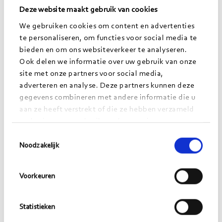
te komen. Al is het op de weg terug naar huis vanuit
Deze website maakt gebruik van cookies
de auto.
We gebruiken cookies om content en advertenties
De young professionals van Jong Morgens hebben
te personaliseren, om functies voor social media te
bieden en om ons websiteverkeer te analyseren.
veel te bieden. Met de juiste samenwerking staat de
Ook delen we informatie over uw gebruik van onze
trainee aan je zijde en dat kan zomaar een hoop
site met onze partners voor social media,
werk of tijd schelen en daarnaast nuttige nieuwe
adverteren en analyse. Deze partners kunnen deze
inzichten opleveren.
gegevens combineren met andere informatie die u
aan ze heeft verstrekt of die ze hebben verzameld
op basis van uw gebruik van hun services.
Toestemmingsselectie
Noodzakelijk
Ook op zoek naar een trainee die jou
Voorkeuren
kan ontzorgen?
Ben je geïnteresseerd of heb je vragen over de
Statistieken
diensten en talenten van Jong Morgens, dan kun je