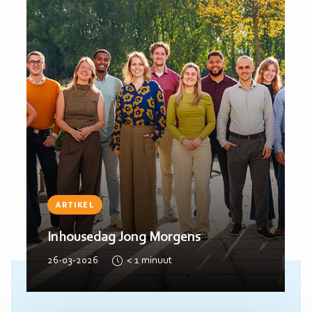
meer
me
ARTIKEL
Inhousedag Jong Morgens
26-03-2026
< 1
minuut