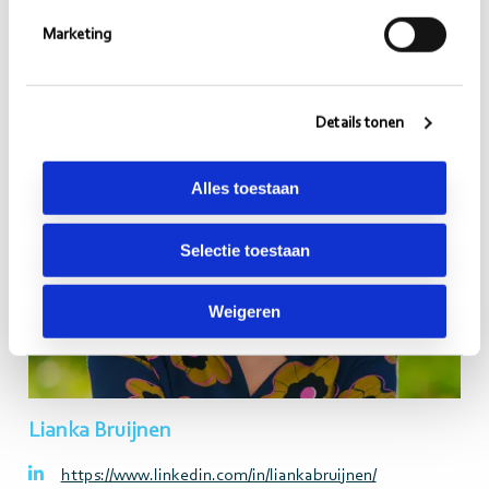
contact opnemen met Lianka Bruijnen.
Marketing
Lees
meer>
Details tonen
Alles toestaan
Selectie toestaan
Weigeren
Lianka Bruijnen
https://www.linkedin.com/in/liankabruijnen/