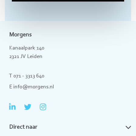
Morgens
Kanaalpark 140
2321 JV Leiden
T 071 - 3313 640
E info@morgens.nl
Ga
Ga
Ga
naar
naar
naar
Direct naar
LinkedIn
Twitter
Instagram