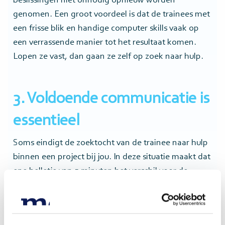
beslissingen niet onnodig opnieuw worden
genomen. Een groot voordeel is dat de trainees met
een frisse blik en handige computer skills vaak op
een verrassende manier tot het resultaat komen.
Lopen ze vast, dan gaan ze zelf op zoek naar hulp.
3. Voldoende communicatie is
essentieel
Soms eindigt de zoektocht van de trainee naar hulp
binnen een project bij jou. In deze situatie maakt dat
ene belletje van 5 minuten het verschil voor de
trainee om verder te kunnen in de richting van het
resultaat. Zorg er dan ook voor dat je altijd de
mogelijkheid neemt om bijtijds met elkaar in contact