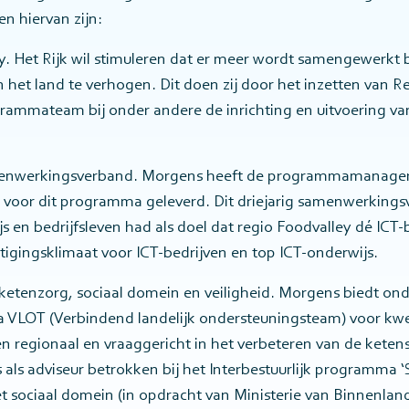
n hiervan zijn:
y. Het Rijk wil stimuleren dat er meer wordt samengewerkt 
 het land te verhogen. Dit doen zij door het inzetten van 
rammateam bij onder andere de inrichting en uitvoering va
enwerkingsverband. Morgens heeft de programmamanager
 voor dit programma geleverd. Dit driejarig samenwerking
js en bedrijfsleven had als doel dat regio Foodvalley dé I
igingsklimaat voor ICT-bedrijven en top ICT-onderwijs.
etenzorg, sociaal domein en veiligheid. Morgens biedt ond
 VLOT (Verbindend landelijk ondersteuningsteam) voor kw
n regionaal en vraaggericht in het verbeteren van de ket
 als adviseur betrokken bij het Interbestuurlijk programm
et sociaal domein (in opdracht van Ministerie van Binnenla