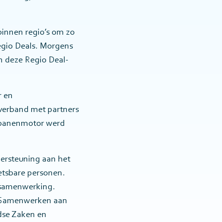
binnen regio’s om zo
Regio Deals. Morgens
n deze Regio Deal-
 en
sverband met partners
CT-banenmotor werd
ersteuning aan het
etsbare personen.
ensamenwerking.
a ‘Samenwerken aan
ndse Zaken en