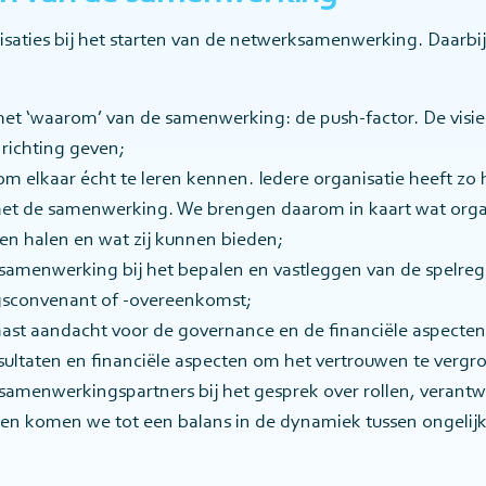
isaties bij het starten van de netwerksamenwerking. Daarbi
et ‘waarom’ van de samenwerking: de push-factor. De visie
 richting geven;
m elkaar écht te leren kennen. Iedere organisatie heeft zo
t de samenwerking. We brengen daarom in kaart wat organi
en halen en wat zij kunnen bieden;
amenwerking bij het bepalen en vastleggen van de spelrege
sconvenant of -overeenkomst;
st aandacht voor de governance en de financiële aspecten
esultaten en financiële aspecten om het vertrouwen te vergr
samenwerkingspartners bij het gesprek over rollen, verant
 komen we tot een balans in de dynamiek tussen ongelijk