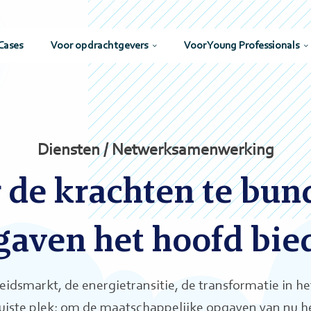
Cases
Voor opdrachtgevers
Voor Young Professionals
Diensten / Netwerksamenwerking
 de krachten te bun
gaven het hoofd bie
eidsmarkt, de energietransitie, de transformatie in he
 juiste plek; om de maatschappelijke opgaven van nu h