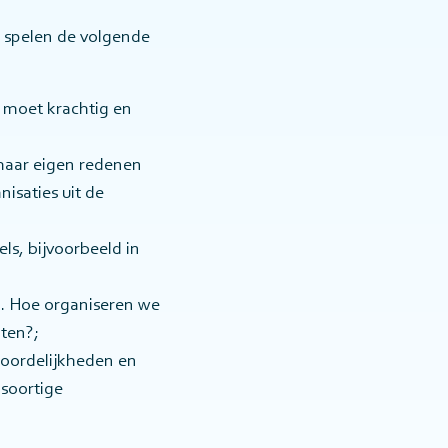
j spelen de volgende
 moet krachtig en
 haar eigen redenen
saties uit de
ls, bijvoorbeeld in
. Hoe organiseren we
oten?;
woordelijkheden en
soortige