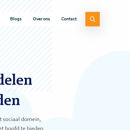
Blogs
Over ons
Contact
delen
den
t sociaal domein,
et hoofd te bieden