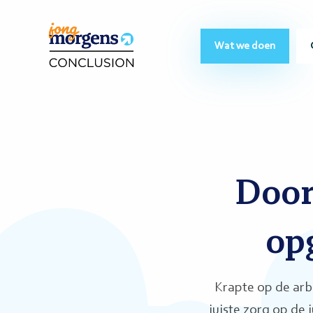
Wat we doen
Door
op
Krapte op de arb
juiste zorg op de