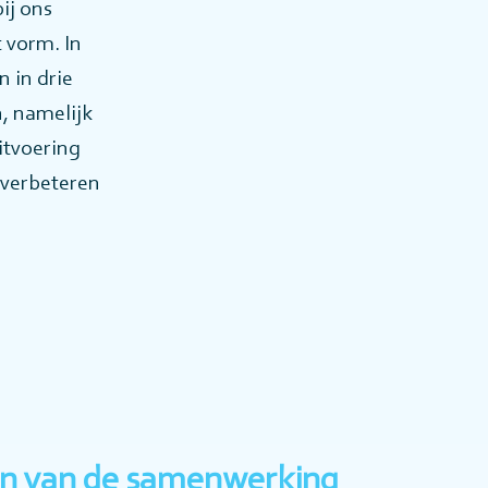
ij ons
t vorm. In
 in drie
, namelijk
itvoering
 verbeteren
ten van de samenwerking