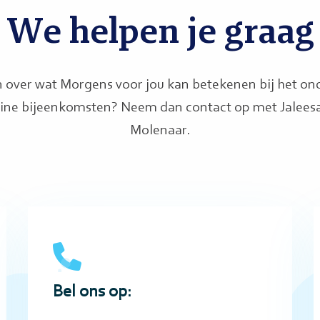
We helpen je graag
n over wat Morgens voor jou kan betekenen bij het on
line bijeenkomsten? Neem dan contact op met Jalees
Molenaar.
Call
G
this
t
number
Bel ons op: