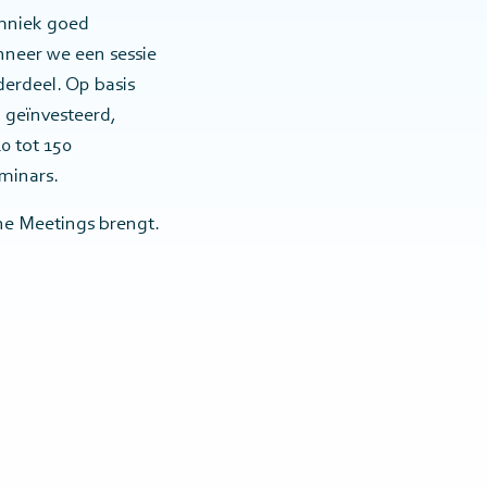
chniek goed
nneer we een sessie
erdeel. Op basis
 geïnvesteerd,
0 tot 150
eminars.
line Meetings brengt.