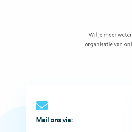
Wil je meer wete
organisatie van on
Send
an
E-
mail
Mail ons via: