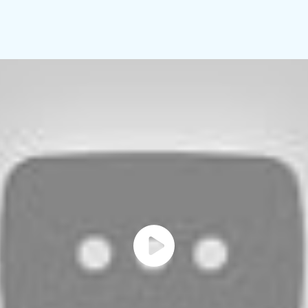
Video
afspele