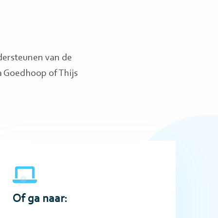
dersteunen van de
a Goedhoop of Thijs
o
o
Of ga naar: