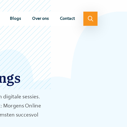
Blogs
Over ons
Contact
ngs
digitale sessies.
t: Morgens Online
omsten succesvol