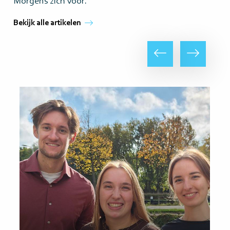
Morgens zich voor.
Bekijk alle artikelen
Vorige
Volgende
Lees
Lee
meer
me