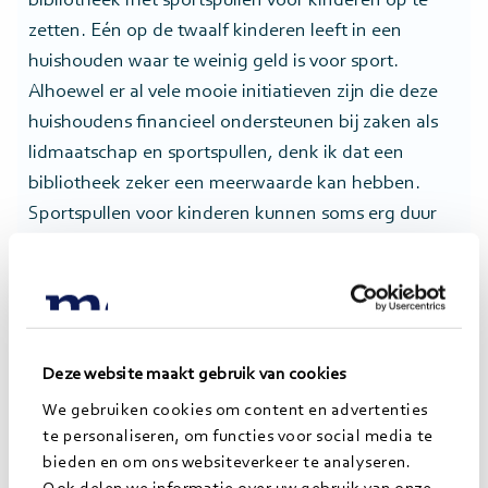
bibliotheek met sportspullen voor kinderen op te
zetten. Eén op de twaalf kinderen leeft in een
huishouden waar te weinig geld is voor sport.
Alhoewel er al vele mooie initiatieven zijn die deze
huishoudens financieel ondersteunen bij zaken als
lidmaatschap en sportspullen, denk ik dat een
bibliotheek zeker een meerwaarde kan hebben.
Sportspullen voor kinderen kunnen soms erg duur
zijn en de gebruikstijd relatief kort vanwege de
snelle groei van kinderen. Als bijvoorbeeld een
tennisracket op die manier door meerdere kinderen
kan worden gebruikt, zou dat top zijn. Sporten is
naar mijn mening niet alleen leuk, maar ook heel
Deze website maakt gebruik van cookies
belangrijk voor zowel de fysieke als de sociale
We gebruiken cookies om content en advertenties
ontwikkeling van kinderen. Geen enkel kind zou dit
te personaliseren, om functies voor social media te
ontnomen moeten worden.”
bieden en om ons websiteverkeer te analyseren.