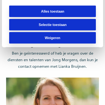
een all-time classic maakt.”
Alles toestaan
Selectie toestaan
Kan jouw organisatie wel een Jong
Weigeren
Morgens talent gebruiken?
Ben je geïnteresseerd of heb je vragen over de
diensten en talenten van Jong Morgens, dan kun je
contact opnemen met Lianka Bruijnen.
Lees
meer>