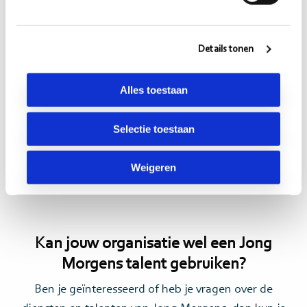
Melvin: “Als echte muziekliefhebber loopt mijn
muzieksmaak een beetje uiteen, gebaseerd op het
moment van de dag en/of mijn stemming. Denk
Details tonen
hierbij aan: pop, rock, rap, soul, of R&B. Het
nummer waar ik toch elke keer moet meezingen is
Alles toestaan
‘Know Myself’ van Justine Skye en Vory. Echter kan
ik ook genieten van ‘MANGO’ van KAMAUU en Adi
Selectie toestaan
Oasis. Met dit nummer begint mijn dag altijd goed!”
Weigeren
Kan jouw organisatie wel een Jong
Morgens talent gebruiken?
Ben je geïnteresseerd of heb je vragen over de