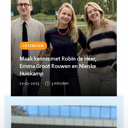
INTERVIEW
Maak kennis met Casper Linotte,
Noa Herrewijnen en Tess Nannes
28-10-2025
3
minuten
Lees
meer