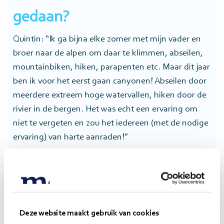
gedaan?
Quintin: “Ik ga bijna elke zomer met mijn vader en
broer naar de alpen om daar te klimmen, abseilen,
mountainbiken, hiken, parapenten etc. Maar dit jaar
ben ik voor het eerst gaan canyonen! Abseilen door
meerdere extreem hoge watervallen, hiken door de
rivier in de bergen. Het was echt een ervaring om
niet te vergeten en zou het iedereen (met de nodige
ervaring) van harte aanraden!”
Melvin: “Omdat ik naast werken ook moet leren
rusten ben ik onlangs voor het eerst naar een Thaise
masseuse geweest. Het is echt indrukwekkend om te
zien hoeveel kracht deze dames hebben om alles
Deze website maakt gebruik van cookies
eruit te masseren. Een fijne ervaring waar ik later