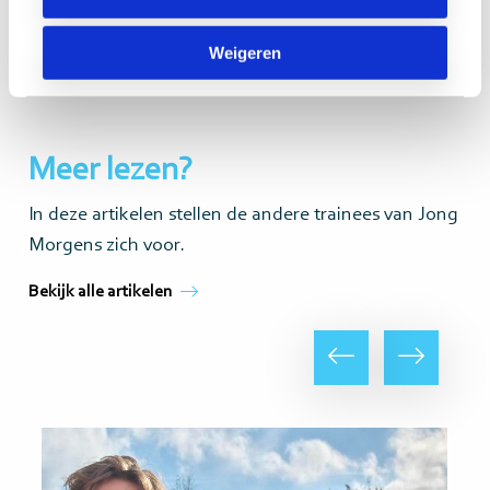
https://www.linkedin.com/in/liankabruijnen/
Weigeren
lianka.bruijnen@morgens.nl
Meer lezen?
In deze artikelen stellen de andere trainees van Jong
Morgens zich voor.
Bekijk alle artikelen
Vorige
Volgende
Lees
Le
meer
m