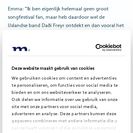
Emma: “Ik ben eigenlijk helemaal geen groot
songfestival fan, maar heb daardoor wel de
IJslandse band Daði Freyr ontdekt en dan vooral het
liedje ‘Think about things’. Dat deuntje en het
bijpassende dansje gaan dan ook nooit meer uit
mijn hoofd. Afgelopen zomer heb ik ze ook live op
een festival mogen zien en sindsdien wordt hij nog
vaker gedraaid.”
Deze website maakt gebruik van cookies
We gebruiken cookies om content en advertenties
te personaliseren, om functies voor social media te
bieden en om ons websiteverkeer te analyseren.
Ook delen we informatie over uw gebruik van onze
site met onze partners voor social media,
Kan jouw organisatie wel een Jong
adverteren en analyse. Deze partners kunnen deze
gegevens combineren met andere informatie die u
Morgens talent gebruiken?
aan ze heeft verstrekt of die ze hebben verzameld