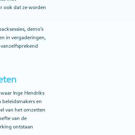
r ook dat ze worden
dbacksessies, demo’s
en in vergaderingen,
n vanzelfsprekend
eten
, waar Inge Hendriks
n beleidsmakers en
eel van het omzetten
oefte van de
erking ontstaan