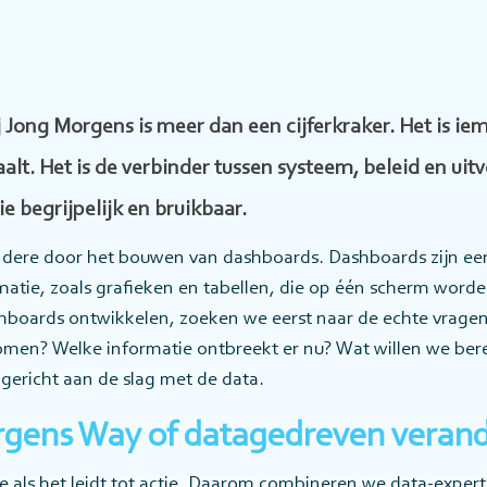
j Jong Morgens is meer dan een cijferkraker. Het is iem
alt. Het is de verbinder tussen systeem, beleid en ui
 begrijpelijk en bruikbaar.
dere door het bouwen van dashboards. Dashboards zijn een 
rmatie, zoals grafieken en tabellen, die op één scherm wor
boards ontwikkelen, zoeken we eerst naar de echte vragen
en? Welke informatie ontbreekt er nu? Wat willen we bere
gericht aan de slag met de data.
gens Way of datagedreven veran
e als het leidt tot actie. Daarom combineren we data-expert