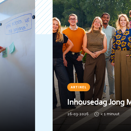
ARTIKEL
cus
De rol van Projec
Ondersteuner bij 
09-03-2026
2
minuten