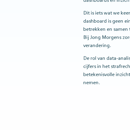
dashboards en inzich
Dit is iets wat we ke
dashboard is geen ei
betrekken en samen t
Bij Jong Morgens zorg
verandering.
De rol van data-anali
cijfers in het strafre
betekenisvolle inzic
nemen.