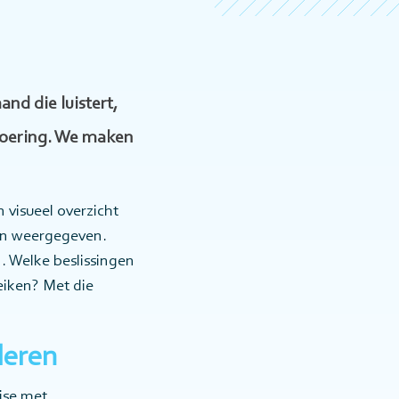
and die luistert,
tvoering. We maken
visueel overzicht
den weergegeven.
. Welke beslissingen
iken? Met die
deren
ise met