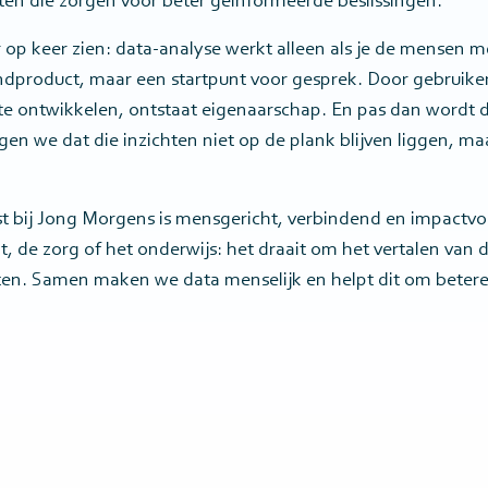
ten die zorgen voor beter geïnformeerde beslissingen.
er op keer zien: data-analyse werkt alleen als je de mensen
ndproduct, maar een startpunt voor gesprek. Door gebruiker
e ontwikkelen, ontstaat eigenaarschap. En pas dan wordt d
en we dat die inzichten niet op de plank blijven liggen, maa
st bij Jong Morgens is mensgericht, verbindend en impactvo
cht, de zorg of het onderwijs: het draait om het vertalen van 
hten. Samen maken we data menselijk en helpt dit om betere 