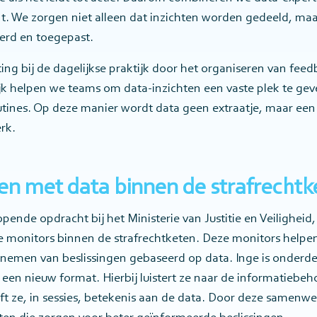
 We zorgen niet alleen dat inzichten worden gedeeld, maa
erd en toegepast.
ting bij de dagelijkse praktijk door het organiseren van fee
jk helpen we teams om data-inzichten een vaste plek te gev
utines. Op deze manier wordt data geen extraatje, maar ee
rk.
n met data binnen de strafrechtk
opende opdracht bij het Ministerie van Justitie en Veiligheid
 monitors binnen de strafrechtketen. Deze monitors helpe
t nemen van beslissingen gebaseerd op data. Inge is onderd
een nieuw format. Hierbij luistert ze naar de informatiebeh
ft ze, in sessies, betekenis aan de data. Door deze samenw