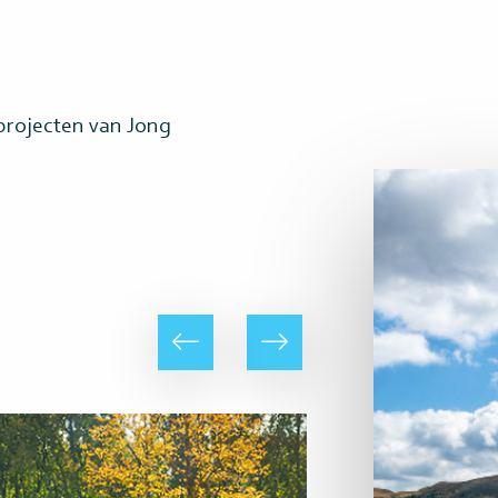
projecten van Jong
Lees
meer
Vorige
Volgende
Lees
meer