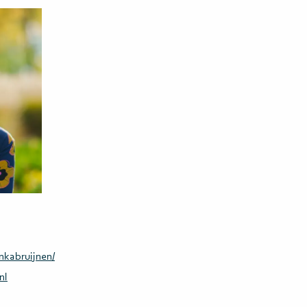
nkabruijnen/
nl