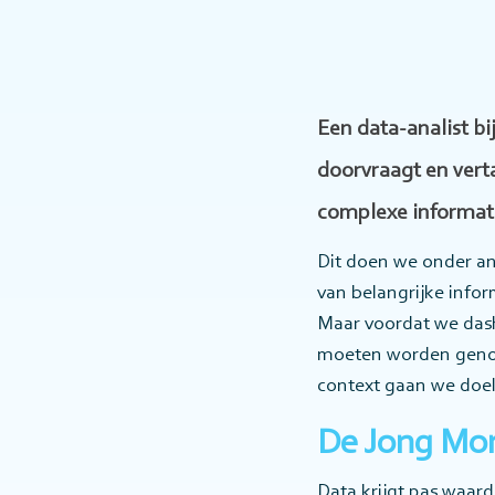
Een data-analist bi
doorvraagt en verta
complexe informatie
Dit doen we onder an
van belangrijke info
Maar voordat we dash
moeten worden genom
context gaan we doel
De Jong Mor
Data krijgt pas waard