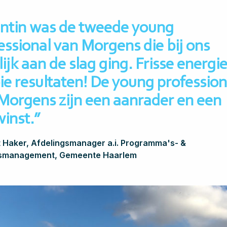
ntin was de tweede young
essional van Morgens die bij ons
lijk aan de slag ging. Frisse energie
e resultaten! De young profession
Morgens zijn een aanrader en een
inst.”
t Haker, Afdelingsmanager a.i. Programma's- &
smanagement, Gemeente Haarlem