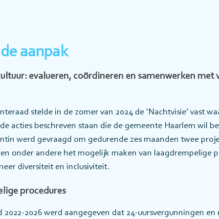
 de aanpak
ltuur: evalueren, coördineren en samenwerken met v
eraad stelde in de zomer van 2024 de ‘Nachtvisie’ vast waa
de acties beschreven staan die de gemeente Haarlem wil be
intin werd gevraagd om gedurende zes maanden twee projec
nen onder andere het mogelijk maken van laagdrempelige p
er diversiteit en inclusiviteit.
elige procedures
rd 2022-2026 werd aangegeven dat 24-uursvergunningen en 