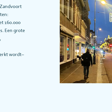
 Zandvoort
ten:
et 160.000
s. Een grote
,
erkt wordt–