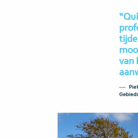
“Qui
prof
tijde
mooi
van 
aanw
Pie
Gebied