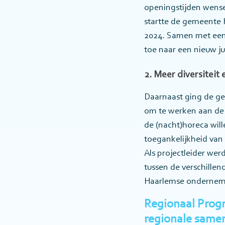
openingstijden wense
startte de gemeente H
2024. Samen met een 
toe naar een nieuw ju
2. Meer diversiteit e
Daarnaast ging de 
om te werken aan de
de (nacht)horeca wil
toegankelijkheid van
Als projectleider we
tussen de verschillen
Haarlemse ondernemi
Regionaal Prog
regionale same