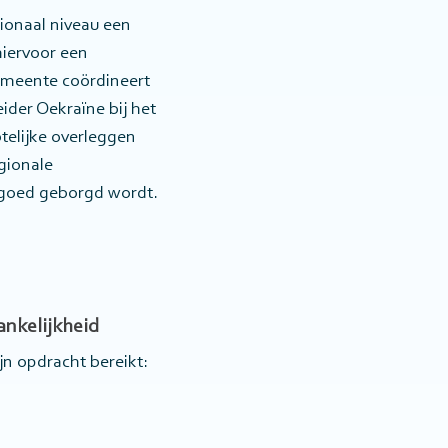
ionaal niveau een
hiervoor een
emeente coördineert
ider Oekraïne bij het
telijke overleggen
gionale
 goed geborgd wordt.
ankelijkheid
jn opdracht bereikt: