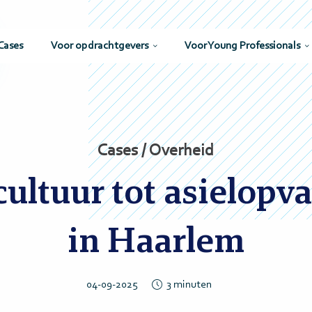
Cases
Voor opdrachtgevers
Voor Young Professionals
Cases / Overheid
ultuur tot asielopv
in Haarlem
04-09-2025
3
minuten