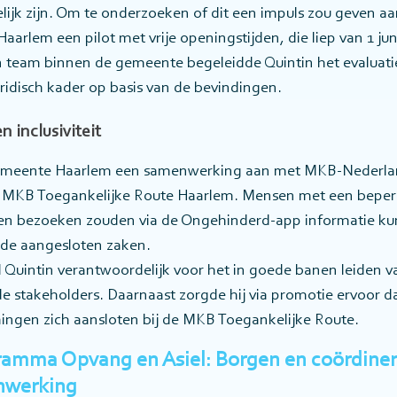
lijk zijn. Om te onderzoeken of dit een impuls zou geven aa
aarlem een pilot met vrije openingstijden, die liep van 1 ju
team binnen de gemeente begeleidde Quintin het evaluatie
ridisch kader op basis van de bevindingen.
n inclusiviteit
gemeente Haarlem een samenwerking aan met MKB-Nederl
 MKB Toegankelijke Route Haarlem. Mensen met een beperk
len bezoeken zouden via de Ongehinderd-app informatie ku
 de aangesloten zaken.
rd Quintin verantwoordelijk voor het in goede banen leiden
de stakeholders. Daarnaast zorgde hij via promotie ervoor d
ngen zich aansloten bij de MKB Toegankelijke Route.
ramma Opvang en Asiel: Borgen en coördiner
nwerking