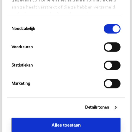
gegevens combineren met andere informatie die u
aan ze heeft verstrekt of die ze hebben verzameld
op basis van uw gebruik van hun services.
Toestemmingsselectie
Noodzakelijk
Voorkeuren
“Daarnaast heb ik zelf een e-learning module
ontwikkeld. Nieuwe KCC-medewerkers kunnen
Statistieken
zich daarmee sneller de werkzaamheden van
het KCC eigen maken. Aan de hand van korte
Marketing
video’s, digitale rollenspellen en prikkelende
vragen krijgen nieuwe medewerker snel de
fijne kneepjes van het vak onder de knie.
Details tonen
De huidige medewerkers namen deel aan een
Alles toestaan
quiz met fictieve vragen van de