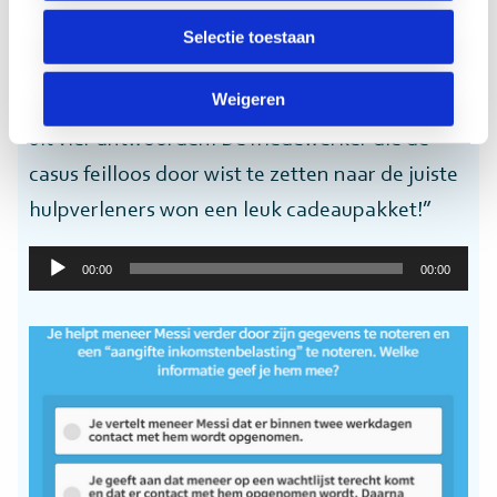
Amsterdammers. Na een audiofragment zoals
Selectie toestaan
hieronder kregen de medewerkers de vraag
Weigeren
hier links afgebeeld, waarbij ze konden kiezen
uit vier antwoorden. De medewerker die de
casus feilloos door wist te zetten naar de juiste
hulpverleners won een leuk cadeaupakket!”
Audiospeler
00:00
00:00