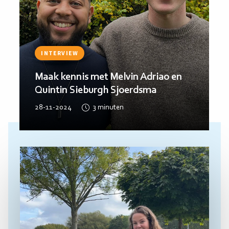
INTERVIEW
Maak kennis met Manuel Grün,
Imogen Kampschuur en Naomi Rook
12-11-2024
4
minuten
Lees
meer