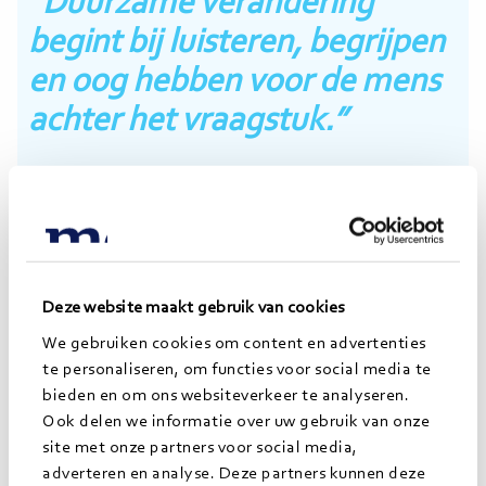
“Duurzame verandering
begint bij luisteren, begrijpen
en oog hebben voor de mens
achter het vraagstuk.”
Tess Nannes
Over Tess
Deze website maakt gebruik van cookies
Tess Nannes (2000) is een betrokken en analytische
We gebruiken cookies om content en advertenties
consultant bij Jong Morgens. Met haar achtergrond
te personaliseren, om functies voor social media te
bieden en om ons websiteverkeer te analyseren.
in bestuurskunde en organisatiewetenschap, in
Ook delen we informatie over uw gebruik van onze
combinatie met ervaring binnen verschillende
site met onze partners voor social media,
gemeenten en onderzoeksprojecten, weet zij
adverteren en analyse. Deze partners kunnen deze