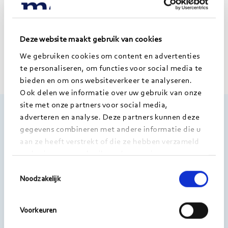
Deze website maakt gebruik van cookies
We gebruiken cookies om content en advertenties
te personaliseren, om functies voor social media te
bieden en om ons websiteverkeer te analyseren.
Ook delen we informatie over uw gebruik van onze
site met onze partners voor social media,
Morgens
adverteren en analyse. Deze partners kunnen deze
gegevens combineren met andere informatie die u
Kanaalpark 140
aan ze heeft verstrekt of die ze hebben verzameld
2321 JV Leiden
op basis van uw gebruik van hun services.
Toestemmingsselectie
Noodzakelijk
T 071 - 3313 640
E info@morgens.nl
Voorkeuren