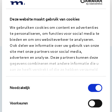
Deze website maakt gebruik van cookies
We gebruiken cookies om content en advertenties
te personaliseren, om functies voor social media te
bieden en om ons websiteverkeer te analyseren.
Ook delen we informatie over uw gebruik van onze
site met onze partners voor social media,
Morgens
adverteren en analyse. Deze partners kunnen deze
gegevens combineren met andere informatie die u
Kanaalpark 140
aan ze heeft verstrekt of die ze hebben verzameld
2321 JV Leiden
op basis van uw gebruik van hun services.
Toestemmingsselectie
Noodzakelijk
T 071 - 3313 640
E info@morgens.nl
Voorkeuren