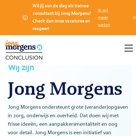
Wil jij aan de slag als trainee
Ik wil
consultant bij Jong Morgens?
meer
Check dan onze vacatures en
weten
reageer!
Men
Wij zijn
Jong Morgens
Jong Morgens ondersteunt grote (verander)opgaven
in zorg, onderwijs en overheid. Dat doen wij met
frisse ideeën, een aanpakkersmentaliteit en oog
voor detail. Jong Morgens is een initiatief van