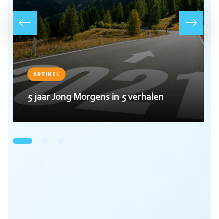
Vorige
Volg
ARTIKEL
5 jaar Jong Morgens in 5 verhalen
Go
Go
Go
to
to
to
slide
slide
slide
0
1
2