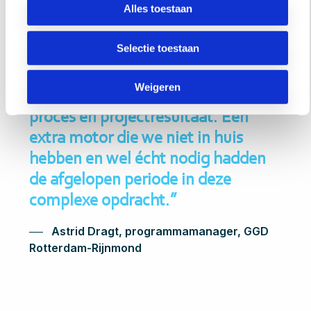
Alles toestaan
“De frisse denk- en
Selectie toestaan
doorzettingskracht van Morgens’
Iris en Bart hebben gezorgd voor
Weigeren
een effectief en professioneel
proces en projectresultaat. Een
extra motor die we niet in huis
hebben en wel écht nodig hadden
de afgelopen periode in deze
complexe opdracht.’’
Astrid Dragt, programmamanager, GGD
Rotterdam-Rijnmond
Tab