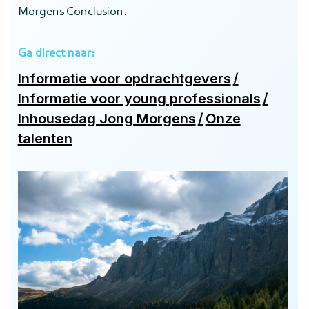
Morgens Conclusion.
Ga direct naar:
Informatie voor opdrachtgevers
/
Informatie voor young professionals
/
Inhousedag Jong Morgens
/
Onze
talenten
Lees
Le
meer
m